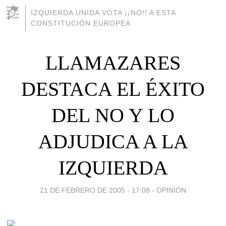
IZQUIERDA UNIDA VOTA ¡¡NO!! A ESTA
CONSTITUCIÓN EUROPEA
LLAMAZARES
DESTACA EL ÉXITO
DEL NO Y LO
ADJUDICA A LA
IZQUIERDA
21 DE FEBRERO DE 2005 - 17:08
-
OPINIÓN