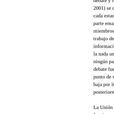
debate y 
2001) se 
cada esta
parte ema
miembros 
trabajo de
informaci
la nada u
ningún pa
debate fu
punto de v
baja por
posteriore
La Unión 