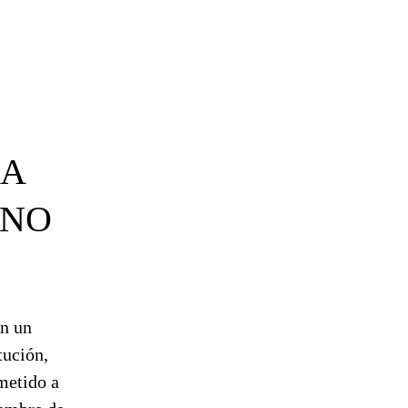
EA
 NO
in un
tución,
metido a