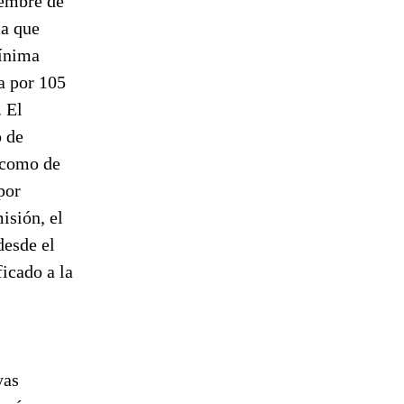
iembre de
la que
mínima
a por 105
 El
o de
 como de
por
isión, el
desde el
icado a la
yas