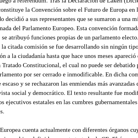
luego a referéndum. Tras la Declaración de Laken (Dic
constituye la Convención sobre el Futuro de Europa en 
do decidió a sus representantes que se sumaron a una 
nada del Parlamento Europeo. Esta convención formad
se atribuyó funciones propias de un parlamento electo.
 la citada comisión se fue desarrollando sin ningún tip
ón a la ciudadanía hasta que hace unos meses apareció
n Tratado Constitucional, el cual no puede ser debatido 
rlamento por ser cerrado e inmodificable. En dicha com
e escaso y se rechazaron las enmiendas más avanzadas 
ista social y democrático. El texto resultante fue modif
 los ejecutivos estatales en las cumbres gubernamentales
s.
Europea cuenta actualmente con diferentes órganos cu