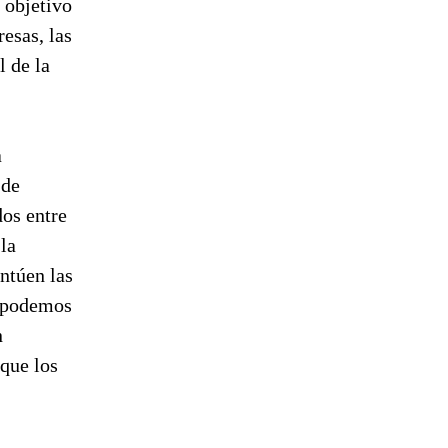
 objetivo
esas, las
 de la
a
 de
dos entre
la
entúen las
, podemos
n
 que los