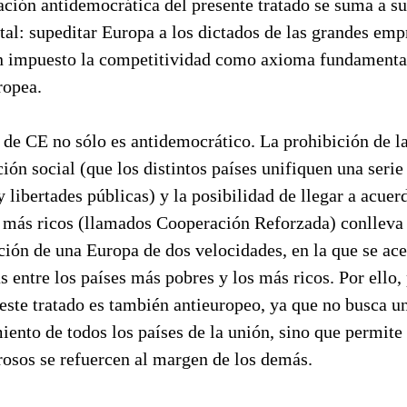
ación antidemocrática del presente tratado se suma a su
al: supeditar Europa a los dictados de las grandes empr
n impuesto la competitividad como axioma fundamental
ropea.
o de CE no sólo es antidemocrático. La prohibición de l
ón social (que los distintos países unifiquen una serie
 libertades públicas) y la posibilidad de llegar a acuer
s más ricos (llamados Cooperación Reforzada) conlleva 
ión de una Europa de dos velocidades, en la que se ac
as entre los países más pobres y los más ricos. Por ello
 este tratado es también antieuropeo, ya que no busca u
iento de todos los países de la unión, sino que permite
osos se refuercen al margen de los demás.