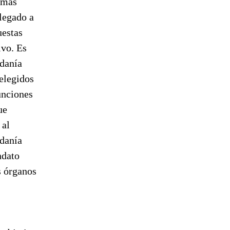
 más
legado a
uestas
ivo. Es
adanía
elegidos
unciones
ue
 al
adanía
ndato
s órganos