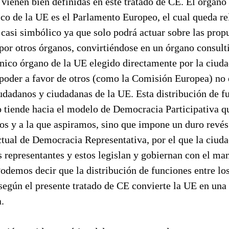
 vienen bien definidas en este tratado de CE. El órgano
co de la UE es el Parlamento Europeo, el cual queda re
 casi simbólico ya que solo podrá actuar sobre las prop
 por otros órganos, convirtiéndose en un órgano consult
 único órgano de la UE elegido directamente por la ciud
 poder a favor de otros (como la Comisión Europea) no 
iudadanos y ciudadanas de la UE. Esta distribución de f
o tiende hacia el modelo de Democracia Participativa q
s y a la que aspiramos, sino que impone un duro revés
tual de Democracia Representativa, por el que la ciud
s representantes y estos legislan y gobiernan con el ma
Podemos decir que la distribución de funciones entre lo
según el presente tratado de CE convierte la UE en una
.