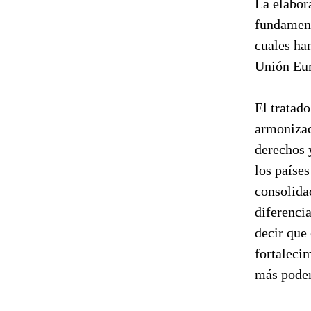
La elabor
fundament
cuales ha
Unión Eu
El tratad
armonizaci
derechos y
los paíse
consolidac
diferenci
decir que
fortalecim
más poder