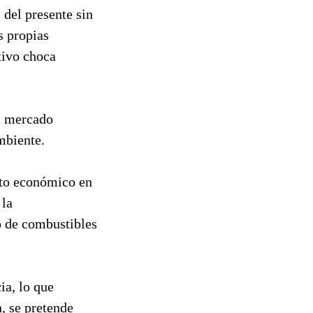
 del presente sin
s propias
tivo choca
l mercado
mbiente.
nto económico en
 la
o de combustibles
ia, lo que
n, se pretende