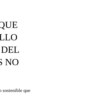
 QUE
OLLO
 DEL
S NO
o sostenible que