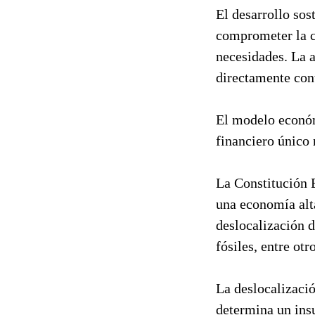
El desarrollo sos
comprometer la ca
necesidades. La
directamente cont
El modelo económ
financiero único 
La Constitución 
una economía alt
deslocalización 
fósiles, entre otr
La deslocalizació
determina un insu