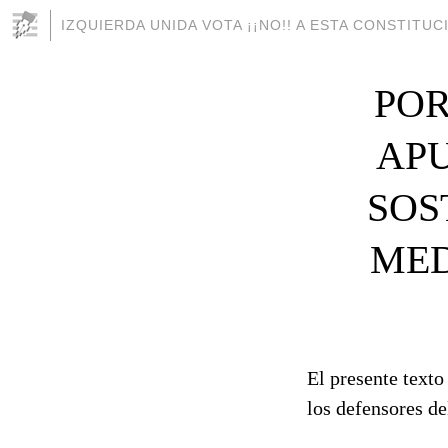
IZQUIERDA UNIDA VOTA ¡¡NO!! A ESTA CONSTITU
POR
APU
SOS
MED
El presente texto
los defensores d