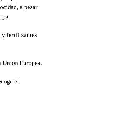
locidad, a pesar
opa.
y fertilizantes
la Unión Europea.
ecoge el